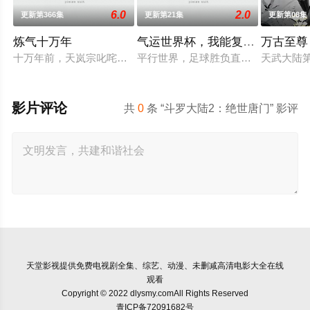
6.0
2.0
更新第366集
更新第21集
更新第08集
炼气十万年
气运世界杯，我能复制所有球星
万古至尊
十万年前，天岚宗叱咤修真界，宗内弟子皆是天骄，所向披靡。
平行世界，足球胜负直接绑定国运。Z
天武大陆
影片评论
共
0
条 “斗罗大陆2：绝世唐门” 影评
天堂影视
提供免费电视剧全集、综艺、动漫、未删减高清电影大全在线
观看
Copyright © 2022 dlysmy.comAll Rights Reserved
青ICP备72091682号