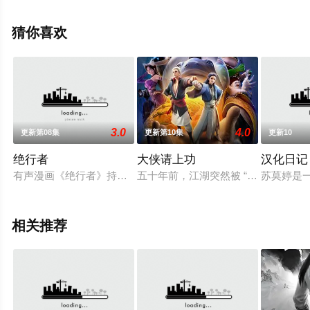
集就上天堂电影网，更多相关信息可移步至豆瓣动漫、电
视猫或剧情网等平台了解。
猜你喜欢
3.0
4.0
更新第08集
更新第10集
更新10
绝行者
大侠请上功
汉化日记
有声漫画《绝行者》持续更新：始皇寻得长生丹的制法后，竟然
五十年前，江湖突然被 “混沌”入侵
苏莫婷是一
相关推荐