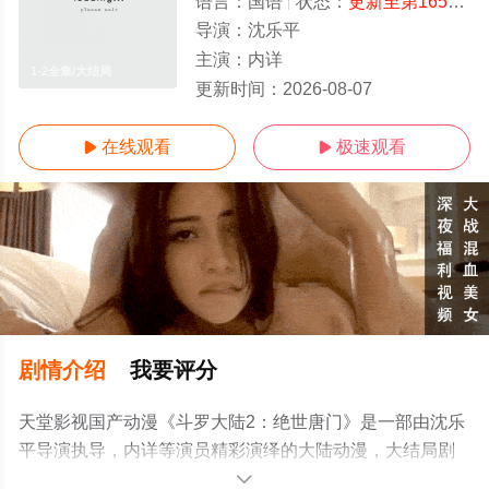
语言：
国语
状态：
更新至第165集
-
导演：
沈乐平
主演：
内详
1-2全集/大结局
更新时间：
2026-08-07
在线观看
极速观看


剧情介绍
我要评分
天堂影视国产动漫《斗罗大陆2：绝世唐门》是一部由沈乐
平导演执导，内详等演员精彩演绎的大陆动漫，大结局剧
情已揭晓（1-2全集），免费观看高清无删减完整版动漫全
