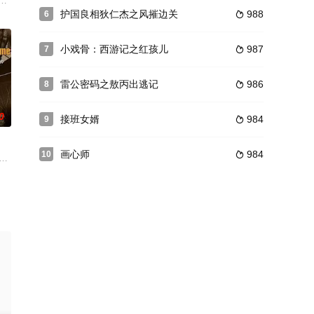
06年8月报备。田厚德曾担任过村党支书，生性耿直，深爱土地，为保
护国良相狄仁杰之风摧边关
988
6

小戏骨：西游记之红孩儿
987
7

雷公密码之敖丙出逃记
986
8

0
接班女婿
984
9

画心师
984
10

兵张贵坐绿皮火车前往湖南向刚刚寻
平凡的一年。前儿些年刀光剑影，兵荒马乱，统治了中国数百年的大清王朝