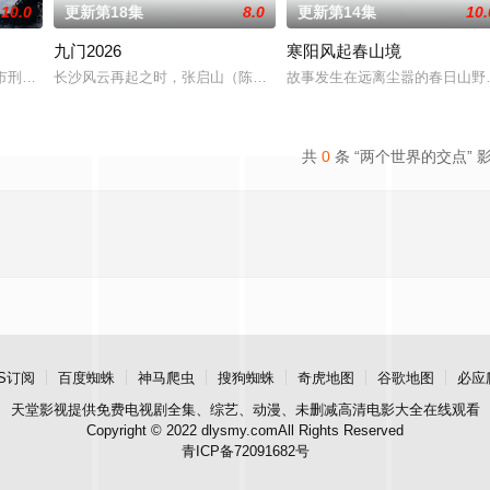
10.0
更新第18集
8.0
更新第14集
10.
九门2026
寒阳风起春山境
具流血的新娘纸人卷入了一场跨越十年的惊
市刑侦支队在无普及监控、无DNA鉴定技术的支持下，通过摸排、勘查等传
长沙风云再起之时，张启山（陈伟霆 饰）与吴老狗（曾舜晞 饰）强强
故事发生在远离尘嚣的春日山野
共
0
条 “两个世界的交点” 
S订阅
百度蜘蛛
神马爬虫
搜狗蜘蛛
奇虎地图
谷歌地图
必应
天堂影视
提供免费电视剧全集、综艺、动漫、未删减高清电影大全在线观看
Copyright © 2022 dlysmy.comAll Rights Reserved
青ICP备72091682号