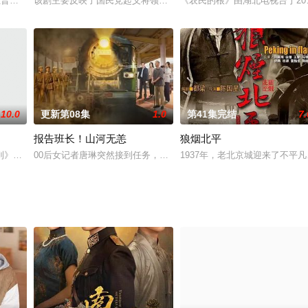
是以真实故事原型改编演
让普通平凡的苏橙橙（李兰迪 饰）拥有了改变容貌的能力。苏橙橙变成大美
该剧主要反映了国民党起义将领高树勋将军的戎马生涯
《农民的根》由湖北电视台于20
10.0
更新第08集
1.0
第41集完结
7.
报告班长！山河无恙
狼烟北平
出演大美女西施，已足够吸引观众眼球。再
到》原班人马创作的十集爆笑短剧。天真充满梦想的老板（本煜 饰）带领着一
00后女记者唐琳突然接到任务，和自己的师父刘守业陪伴抗美援朝老
1937年，老北京城迎来了不