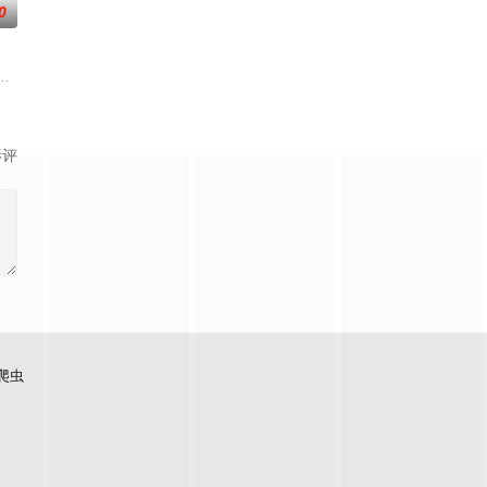
0
联手，携手霍仙姑（陈瑶 饰）与
，两个孤独的人因机缘巧合相遇。一人背负过往伤痕，避世居于深山；一人
影评
爬虫