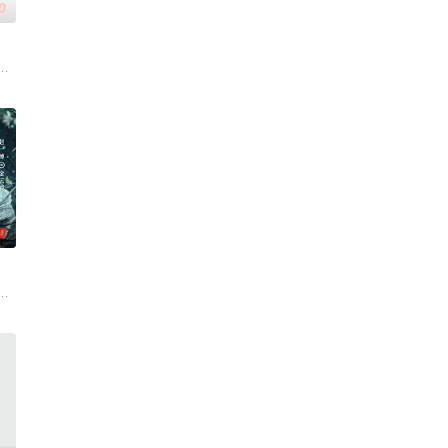
0
帅许又安与昆曲名伶荣筱楠推向不死不
人程桉、恩师林晚媚的双重背叛。她从恨意中涅槃重生，借私生女桑落的身
0
带自己用程序员身份卧底电诈集团以求
家连载漫画《吾凰在上》。