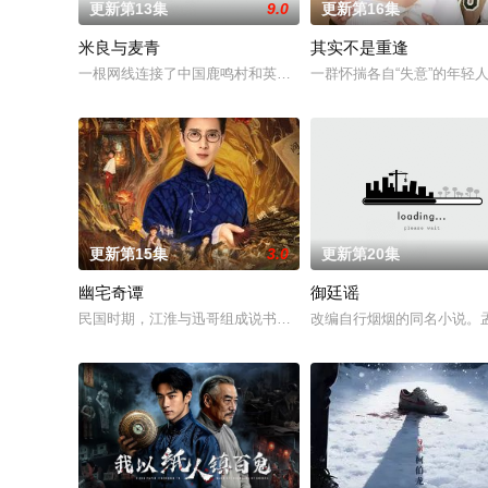
更新第13集
9.0
更新第16集
米良与麦青
其实不是重逢
一根网线连接了中国鹿鸣村和英国牛津，麦香通过视频向米良宣
一群怀揣各自“失意”的年
更新第15集
3.0
更新第20集
幽宅奇谭
御廷谣
民国时期，江淮与迅哥组成说书班子，偶遇“白天人住屋，晚上鬼占
改编自行烟烟的同名小说。