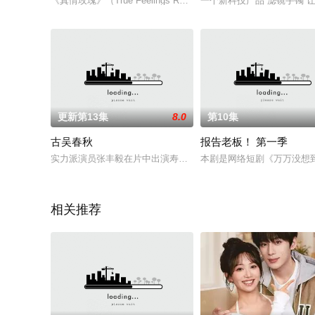
《真情玫瑰》（True Feelings Rose）（原名《武魂奇缘》）
一个新科技产品“滤镜手镯”
更新第13集
8.0
第10集
古吴春秋
报告老板！ 第一季
实力派演员张丰毅在片中出演寿梦，刘威饰阖闾，青春偶像曹颖
本剧是网络短剧《万万没想
相关推荐