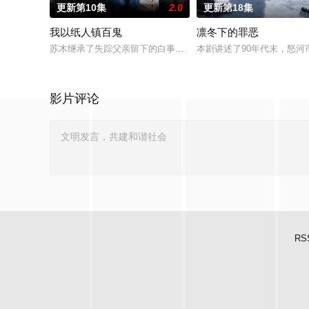
更新第10集
2.0
更新第18集
我以纸人镇百鬼
凛冬下的罪恶
苏木继承了失踪父亲留下的白事馆，本想低调扎纸维生，却因一
本剧讲述了90年代末，怒河
影片评论
RS