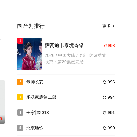
国产剧排行
更多

，
1
萨瓦迪卡泰境奇缘
998

2026 / 中国大陆 / 奇幻,甜虐爱情,多世情缘,内地剧,大陆
状态：第20集已完结
帝师长安
996
2

乐活家庭第二部
994
3

全家福2013
991
4

0
北京地铁
990
5
