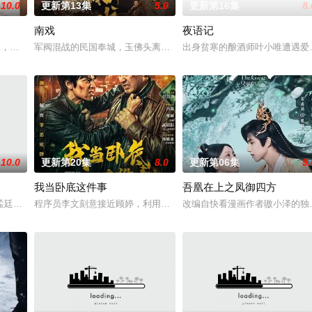
10.0
更新第13集
5.0
更新第16集
8.
南戏
夜语记
告：婚不结了。鹿鸣村开了锅，村民大骂麦
轻人，在沿海小城南安相遇相知，他们决心各展所长创办旅行社。他们以当地的
军阀混战的民国奉城，玉佛头离奇失窃，戏班主横尸戏台，将冷血少
出身贫寒的酿酒师叶小唯遭遇爱
10.0
更新第20集
8.0
更新第06集
9.
我当卧底这件事
吾凰在上之凤御四方
房”的阴阳宅，江淮被掳走配“阴婚”
孟廷辉，大平王朝有史以来个以女子进士科三元及第入翰林院的奇女子。十年前
程序员李文刻意接近顾婷，利用顾炎女儿奴的属性，请求老炮儿顾炎
改编自快看漫画作者嗷小泽的独