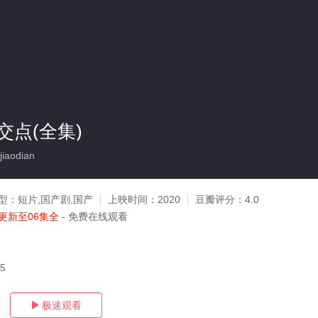
交点(全集)
iaodian
型：
短片,国产剧,国产
上映时间：
2020
豆瓣评分：
4.0
更新至06集全
- 免费在线观看
25
极速观看
