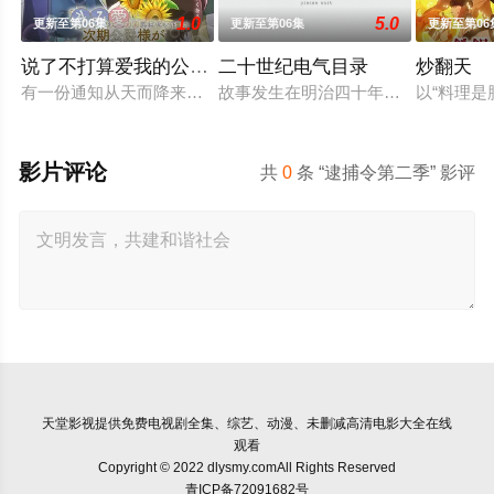
1.0
5.0
更新至第06集
更新至第06集
更新至第06
说了不打算爱我的公爵继承人，不知为何对我宠爱有加
二十世纪电气目录
炒翻天
有一份通知从天而降来到没落贵族的千金，艾尔莎的身边。那就是
故事发生在明治四十年（1907 年
以“料理是
影片评论
共
0
条 “逮捕令第二季” 影评
天堂影视
提供免费电视剧全集、综艺、动漫、未删减高清电影大全在线
观看
Copyright © 2022 dlysmy.comAll Rights Reserved
青ICP备72091682号