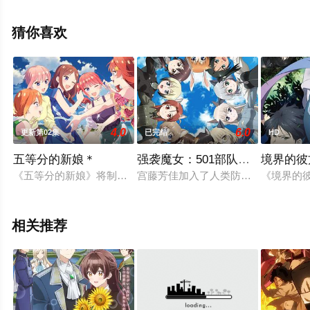
一,政宗一成,饭冢雅弓等演员精彩演绎的日本动漫，大结局
剧情已揭晓（已完结），免费观看高清无删减完整版动漫
猜你喜欢
全集就上天堂电影网，更多相关信息可移步至豆瓣动漫、
电视猫或剧情网等平台了解。
4.0
6.0
更新第02集
已完结
HD
五等分的新娘＊
强袭魔女：501部队出发
境界的彼
《五等分的新娘》将制作新动画，标题《五等分的花嫁*》，内
宫藤芳佳加入了人类防线“第501统
《境界的彼
相关推荐