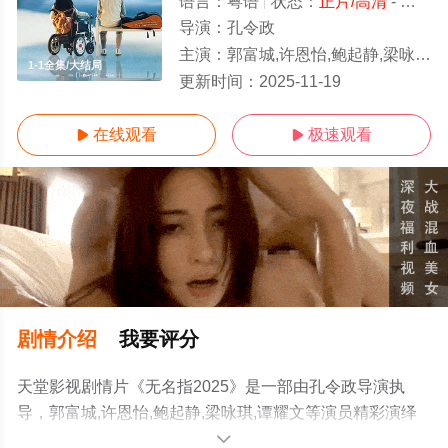
语言：
粤语
状态：
正片/高清
- 免费在线观看
导演：
孔令政
主演：
郭富城,许恩怡,鲍起静,梁咏琪,谭耀文
1-1全集/大结局
更新时间：
2025-11-19
在线观看
极速观看


剧情介绍
我要评分
天堂影视剧情片《无名指2025》是一部由孔令政导演执
导，郭富城,许恩怡,鲍起静,梁咏琪,谭耀文等演员精彩演绎
的中国香港 / 中国大陆电影，大结局剧情已揭晓（1-1全
