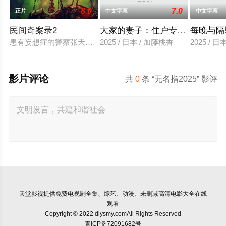
8.0
7.0
正片
中文字幕
中文字幕
民间奇案录2
大家的妻子：住户专用洞口
每晚与隔
患有妄想症的警察张天盛遇上一起离奇的神像杀人事件，勘案过程中
2025 / 日本 / 加藤桃香
2025 / 
影片评论
共
0
条 “无名指2025” 影评
天堂影视
提供免费电视剧全集、综艺、动漫、未删减高清电影大全在线
观看
Copyright © 2022 dlysmy.comAll Rights Reserved
青ICP备72091682号