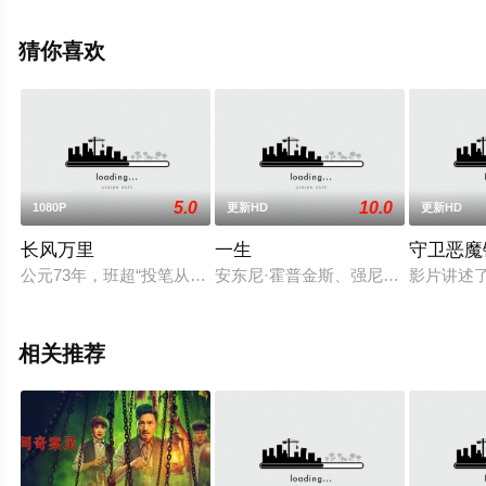
集），免费观看高清无删减完整版电影大全就上天堂电影
网，更多相关信息可移步至豆瓣电影、电视猫或剧情网等
猜你喜欢
平台了解。
5.0
10.0
1080P
更新HD
更新HD
长风万里
一生
守卫恶魔
公元73年，班超“投笔从戎”,率三十六人出使西域，以“不入虎穴
安东尼·霍普金斯、强尼·弗林将主演大屠杀
影片讲述
相关推荐