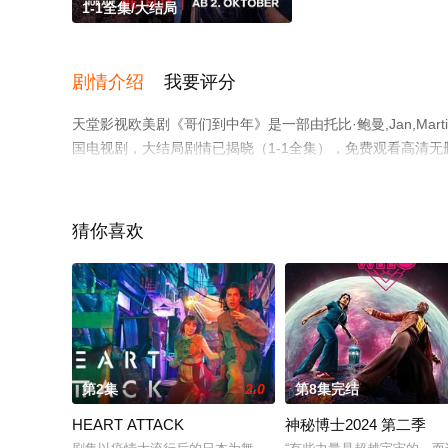
1-1全集/大结局
剧情介绍
我要评分
天堂影视欧美剧《哥们到中年》是一部由托比·鲍曼,Jan,Martin,S
国电视剧，大结局剧情已揭晓（1-1全集），免费观看高清
剧、电视猫或剧情网等平台了解。
猜你喜欢
第2集
2.0
第8集完结
HEART ATTACK
神秘博士2024 第二季