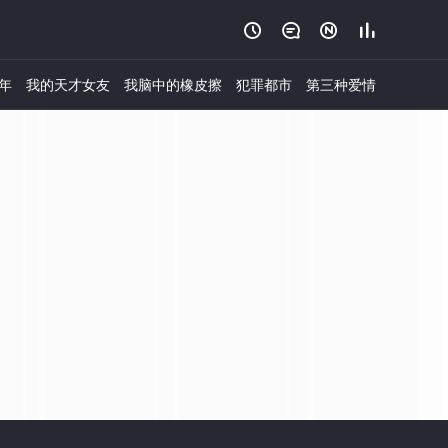




年
我的天才女友
我脑中的橡皮擦
犯罪都市
第三种爱情