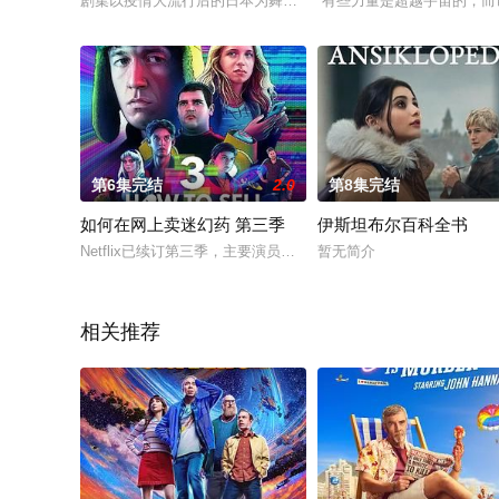
剧集以疫情大流行后的日本为舞台，讲述了拥有政府否定人权的特殊力量
“有些力量是超越宇宙的，
第6集完结
2.0
第8集完结
如何在网上卖迷幻药 第三季
伊斯坦布尔百科全书
Netflix已续订第三季，主要演员将悉数回归并有新角色加入。
暂无简介
相关推荐