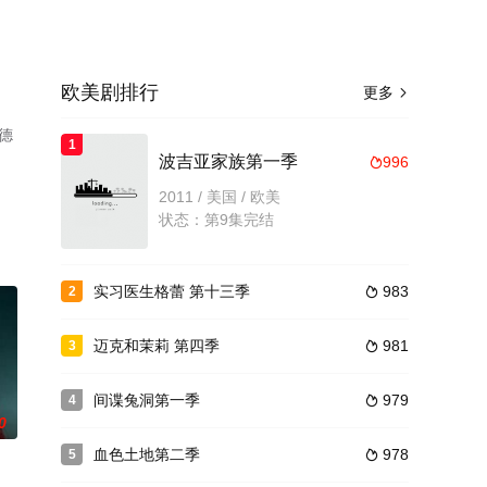
欧美剧排行
更多

的德
1
波吉亚家族第一季
996

2011 / 美国 / 欧美
状态：第9集完结
实习医生格蕾 第十三季
983
2

迈克和茉莉 第四季
981
3

间谍兔洞第一季
979
4

0
血色土地第二季
978
5
