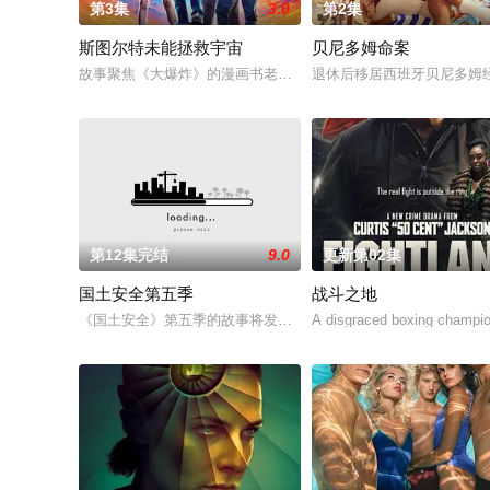
第3集
3.0
第2集
斯图尔特未能拯救宇宙
贝尼多姆命案
故事聚焦《大爆炸》的漫画书老板斯图尔特·布鲁姆，他弄坏了一
退休后移居西班牙贝尼多姆
第12集完结
9.0
更新第02集
国土安全第五季
战斗之地
《国土安全》第五季的故事将发生在柏林，时间是前一季的两年半之后，Ca
A disgraced boxing champion