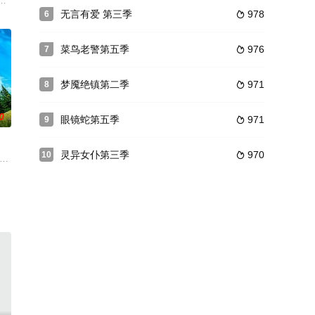
瑞典一个人口稀少的小社区。她对这个地方有着矛盾的感情：当她还是个小
无言有爱 第三季
978
6

菜鸟老警第五季
976
7

梦魇绝镇第二季
971
8

0
眼镜蛇第五季
971
9

灵异女仆第三季
970
10

与一位母亲最近被谋杀的年轻美国土
地区一个小警队中的姐弟侦探组合，他们必须面对各式各样的居民、严重