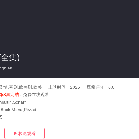
全集)
gnian
剧情,喜剧,欧美剧,欧美
上映时间：
2025
豆瓣评分：
6.0
第8集完结
- 免费在线观看
rtin,Scharf
eck,Mona,Pirzad
15
极速观看
