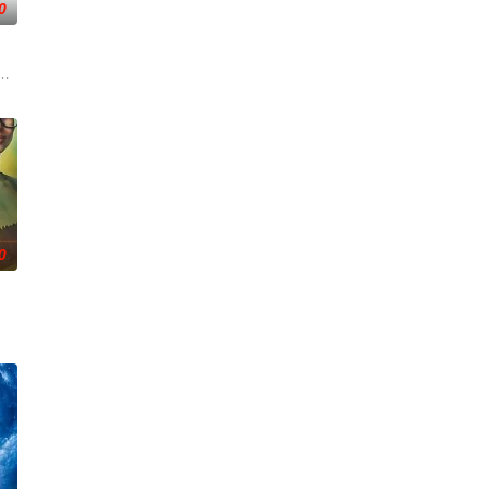
0
需要出美国去拍摄，现改为今年底、
安全》第六季的故事将回到美国纽约，在近日举行的TCA冬季会议上，播
0
们最新的客户安娜与她忠诚的丈夫过着