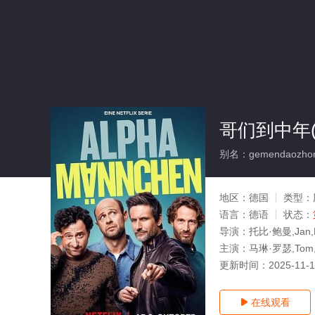
哥们到中年(
别名：gemendaozhon
地区：
德国
类型：
语言：
德语
状态：
导演：
托比·鲍曼,Jan,Ma
主演：
马琳·罗瑟,Tom,B
更新时间：
2025-11-
在线观看
