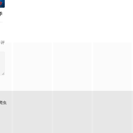
0
季
且意义重大的题材之一——私家侦探故
订第四季。
影评
爬虫