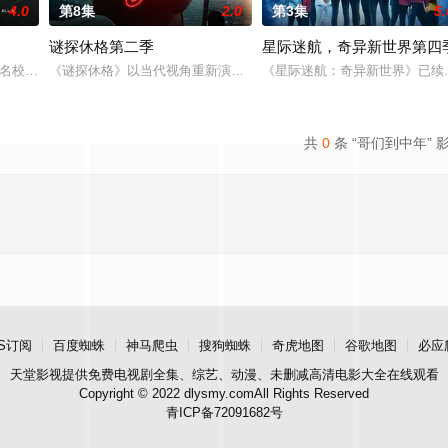
4.0
第8集
2.0
第3集
5.
谜探休格第二季
星际迷航，奇异新世界第四
却已丧失，而地堡正从
精英名校的高中生原本过住灿烂生活，直至一位神秘转校生出现。与此同时，
《谜探休格》以当代视角重新演绎了文学、电影和电视史上最受欢迎
《星际迷航：奇异新世界》已续
共
0
条 “哥们到中年” 
S订阅
百度蜘蛛
神马爬虫
搜狗蜘蛛
奇虎地图
谷歌地图
必应
天堂影视
提供免费电视剧全集、综艺、动漫、未删减高清电影大全在线观看
Copyright © 2022 dlysmy.comAll Rights Reserved
青ICP备72091682号