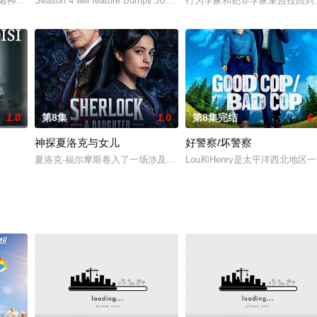
的“Valiant”的存在，描
而诸神的游戏后果是致命的”博士和最新认识的小伙伴布兰达钱德拉继续在宇宙
Season 4 will feature Bumpy Johnson as he conti
行为学家和犯罪学家莱吉拉回到
1.0
第8集
1.0
第8集完结
6.
神探夏洛克与女儿
好警察/坏警察
夏洛克·福尔摩斯卷入了一场涉及宿敌莫里亚蒂教授的邪恶阴谋，最终
Lou和Henry是太平洋西北