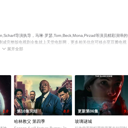
charf导演执导，马琳·罗瑟,Tom,Beck,Mona,Pirzad等演员精彩演绎
无删减完整版电视剧全集就上天堂电影网，更多相关信息可移步至豆瓣电视
展开全部

1.0
第10集完结
8.0
更新第06集
9.
哈林教父 第四季
玻璃谜城