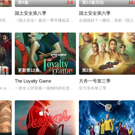
4.0
第4集
2.0
第12集完结
10.
国土安全第八季
国土安全第六季
个谢尔顿和莱纳德制造的设备，意外导致
经营酒吧的英国前刑警，原以为能过上平静生活。然而，当地接连发生游客离奇
《国土安全》最后一季开播延迟。第8季本来已宣布今年6月开播，因
在德国转了一圈后，美剧《国土
3.0
更新第12集
9.0
第2集
2.
The Loyalty Game
方舟一号第三季
rrie Mathison
 is released from pr
一群女人经营着一项独特的生意：引诱男人暴露他们的不忠行为。她
官方宣布第三季