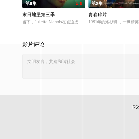
第6集
5.0
第2集
末日地堡第三季
青春碎片
当下，Juliette Nichols在被迫接受“净化”后幸存下来，但记忆
1981年的洛杉矶 ，一班
影片评论
RS