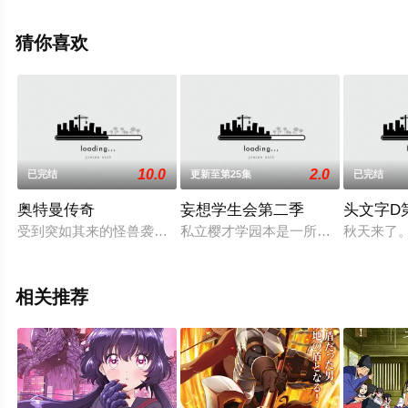
榎木淳弥,江口拓也,前田玲奈,井泽诗织,芹泽优,德井青空,松
冈祯丞,高桥李依,白石凉子,明坂聪美,矢吹真央等演员精彩
猜你喜欢
演绎的日本动漫，大结局剧情已揭晓（已完结），免费观
看高清无删减完整版动漫全集就上天堂电影网，更多相关
信息可移步至豆瓣动漫、电视猫或剧情网等平台了解。
10.0
2.0
已完结
更新至第25集
已完结
奥特曼传奇
妄想学生会第二季
头文字D
受到突如其来的怪兽袭击，地球上的人类几乎灭亡。为了人类最后的
私立樱才学园本是一所女子高校，然
秋天来了
相关推荐