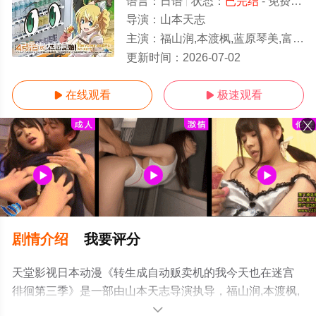
语言：
日语
状态：
已完结
- 免费在线观看
导演：
山本天志
主演：
福山润,本渡枫,蓝原琴美,富田美忧,中井和哉,茅野爱衣,宫内敦士,山下大辉,榎木淳弥,江口拓也,前田玲奈,井泽诗织,芹泽
已完结/大结局
更新时间：
2026-07-02
在线观看
极速观看


剧情介绍
我要评分
天堂影视日本动漫《转生成自动贩卖机的我今天也在迷宫
徘徊第三季》是一部由山本天志导演执导，福山润,本渡枫,
蓝原琴美,富田美忧,中井和哉,茅野爱衣,宫内敦士,山下大辉,
