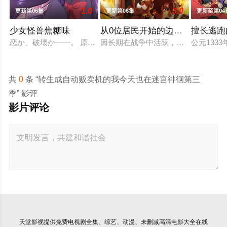
1.0
3.0
更新第06集
更新第06集
更新至第04
少女怪兽焦糖味
从0位居民开始的边境领主大人
擅长逃跑
恋か、破壊か――。 原因不
因长期在战争中活跃，而被称为〝救
公元13
共
0
条 “转生成自动贩卖机的我今天也在迷宫徘徊第三
季” 影评
影片评论
天堂影视
提供免费电视剧全集、综艺、动漫、未删减高清电影大全在线