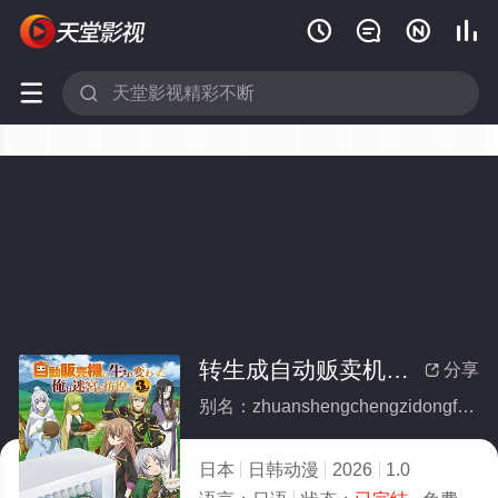






转生成自动贩卖机的我今天也在迷宫徘徊第三季(全集)
分享

别名：zhuanshengchengzidongfanmaijidewojintianyezaimigongpaihuaidisanji
日本
日韩动漫
2026
1.0