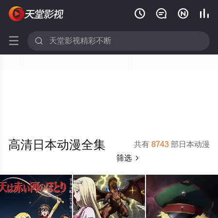






高清日本动漫全集
共有
8743
部日本动漫
筛选
