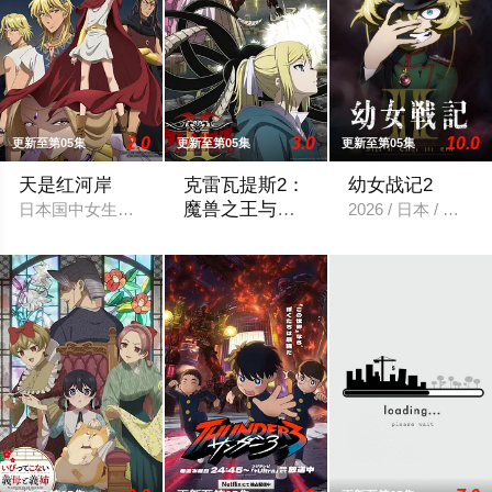
2.0
3.0
10.0
更新至第05集
更新至第05集
更新至第05集
天是红河岸
克雷瓦提斯2：
幼女战记2
魔兽之王与虚
日本国中女生铃木夕梨被咒术牵引至纪元前的赫梯帝国，并长期
2026 / 日本 / 日韩
伪的勇者传承
勇者艾莉西亚斩杀了多雷尔将军，海登与