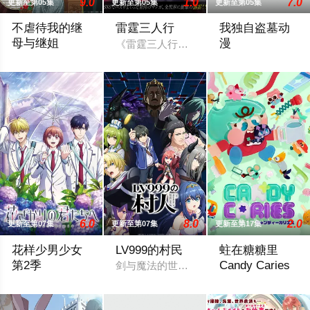
9.0
1.0
7.0
更新至第05集
更新至第05集
更新至第05集
不虐待我的继
雷霆三人行
我独自盗墓动
母与继姐
漫
《雷霆三人行》讲述了三个青梅竹马的挚
某个名门望族的庶女——中村美冶，原本与母亲两人过着虽清贫
2025年，世界各
6.0
8.0
2.0
更新至第07集
更新至第07集
更新至第17集
花样少男少女
LV999的村民
蛀在糖糖里
第2季
Candy Caries
剑与魔法的世界——艾斯克里亚。在这个
在第二季中，通过修学旅行和舞会等在原作中广受欢迎的篇章，
...